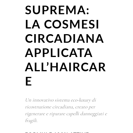
SUPREMA:
LA COSMESI
CIRCADIANA
APPLICATA
ALL’HAIRCAR
E
Un innovativo sistema eco-luxury di
ricostruzione circadiana, creato per
rigenerare e riparare capelli danneggiati e
fragili.