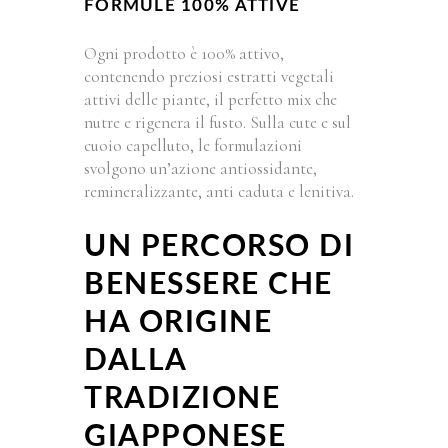
FORMULE 100% ATTIVE
Ogni prodotto è 100% attivo,
contenendo preziosi estratti vegetali
attivi delle piante, il perfetto mix che
nutre e rigenera il fusto. Sulla cute e sul
cuoio capelluto, le formulazioni
svolgono un’azione antiossidante,
remineralizzante, anti caduta e lenitiva.
UN PERCORSO DI
BENESSERE CHE
HA ORIGINE
DALLA
TRADIZIONE
GIAPPONESE