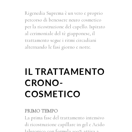
Rigenedia Suprema è un vero e proprio
percorso di benessere neuro cosmetico
per la ricostruzione del capello. Ispirato
al cerimoniale del tè giapponese, il
trattamento segue i ritmi circadiani
alternando le fasi giorno e notte.
IL TRATTAMENTO
CRONO-
COSMETICO
PRIMO TEMPO
La prima fase del trattamento intensivo
di ricostruzione capillare in gel e Acido
Ialuronico con formula 100% attiva a