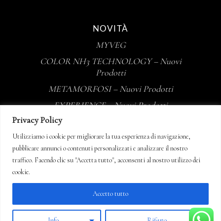
NOVITÀ
MYVEG
COLOR NH3 TECHNOLOGY – Nuovi
Prodotti
METAMORFOSI – Nuovi Prodotti
EXPERIENCE – Nuovi Prodotti
Privacy Policy
Tecna Professional
Utilizziamo i cookie per migliorare la tua esperienza di navigazione,
Jean Paul Mynè
pubblicare annunci o contenuti personalizzati e analizzare il nostro
traffico. Facendo clic su "Accetta tutto", acconsenti al nostro utilizzo dei
Sito aggiornato al 13/07/2026
cookie.
Accetto tutto
Info
Rifiuto