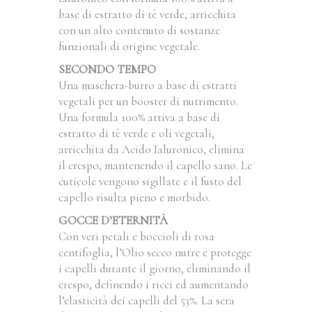
base di estratto di tè verde, arricchita
con un alto contenuto di sostanze
funzionali di origine vegetale.
SECONDO TEMPO
Una maschera-burro a base di estratti
vegetali per un booster di nutrimento.
Una formula 100% attiva a base di
estratto di tè verde e oli vegetali,
arricchita da Acido Ialuronico, elimina
il crespo, mantenendo il capello sano. Le
cuticole vengono sigillate e il fusto del
capello risulta pieno e morbido.
GOCCE D’ETERNITÀ
Con veri petali e boccioli di rosa
centifoglia, l’Olio secco nutre e protegge
i capelli durante il giorno, eliminando il
crespo, definendo i ricci ed aumentando
l’elasticità dei capelli del 53%. La sera