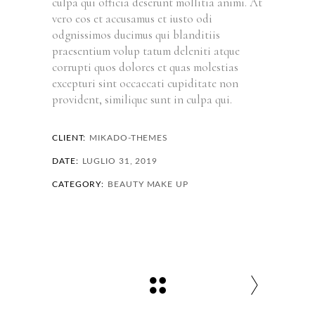
culpa qui officia deserunt mollitia animi. At
vero eos et accusamus et iusto odi
odgnissimos ducimus qui blanditiis
praesentium volup tatum deleniti atque
corrupti quos dolores et quas molestias
excepturi sint occaecati cupiditate non
provident, similique sunt in culpa qui.
CLIENT:
MIKADO-THEMES
DATE:
LUGLIO 31, 2019
CATEGORY:
BEAUTY
MAKE UP