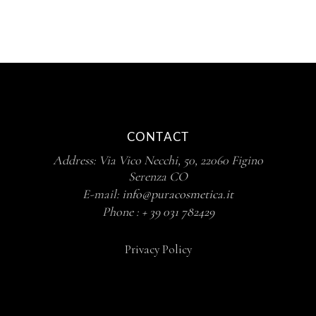
CONTACT
Address: Via Vico Necchi, 50, 22060 Figino
Serenza CO
E-mail:
info@puracosmetica.it
Phone :
+ 39
031 782429
Privacy Policy