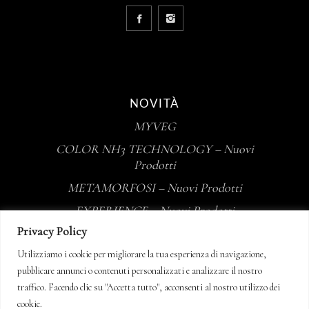
NOVITÀ
MYVEG
COLOR NH3 TECHNOLOGY – Nuovi
Prodotti
METAMORFOSI – Nuovi Prodotti
EXPERIENCE – Nuovi Prodotti
Privacy Policy
Tecna Professional
Utilizziamo i cookie per migliorare la tua esperienza di navigazione,
Jean Paul Mynè
pubblicare annunci o contenuti personalizzati e analizzare il nostro
traffico. Facendo clic su "Accetta tutto", acconsenti al nostro utilizzo dei
Sito aggiornato al 13/07/2026
cookie.